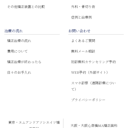
その他矯正装置との比較
外科・骨切り術
症例と治療例
治療の流れ
お問い合わせ
矯正治療の流れ
よくあるご質問
費用について
無料メール相談
矯正治療が終わったら
初診無料カウンセリング予約
日々のお手入れ
WEB予約（外部サイト）
スマホ診察（遠隔診療につい
て）
プライバシーポリシー
東京・エムアンドアソシエイツ矯
大阪・大阪心斎橋MA矯正歯科