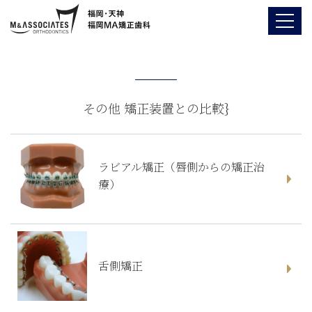
その他 矯正装置との比較}
ラビアル矯正（唇側からの矯正治
療）
舌側矯正