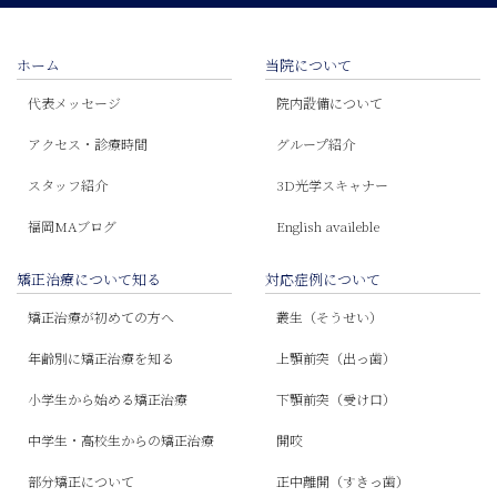
ホーム
当院について
代表メッセージ
院内設備について
アクセス・診療時間
グループ紹介
スタッフ紹介
3D光学スキャナー
福岡MAブログ
English availeble
矯正治療について知る
対応症例について
矯正治療が初めての方へ
叢生（そうせい）
年齢別に矯正治療を知る
上顎前突（出っ歯）
小学生から始める矯正治療
下顎前突（受け口）
中学生・高校生からの矯正治療
開咬
部分矯正について
正中離開（すきっ歯）