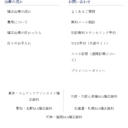
治療の流れ
お問い合わせ
矯正治療の流れ
よくあるご質問
費用について
無料メール相談
矯正治療が終わったら
初診無料カウンセリング予約
日々のお手入れ
WEB予約（外部サイト）
スマホ診察（遠隔診療につい
て）
プライバシーポリシー
東京・エムアンドアソシエイツ矯
大阪・大阪心斎橋MA矯正歯科
正歯科
愛知・名駅MA矯正歯科
北海道・札幌MA矯正歯科
天神・福岡MA矯正歯科