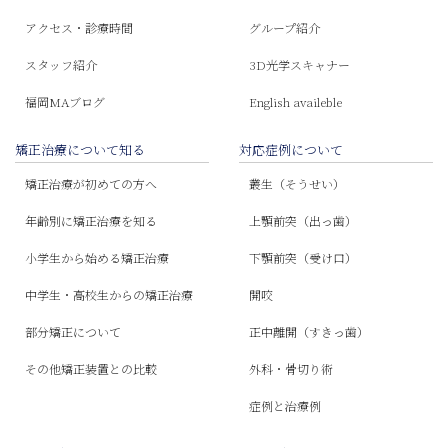
アクセス・診療時間
グループ紹介
スタッフ紹介
3D光学スキャナー
福岡MAブログ
English availeble
矯正治療について知る
対応症例について
矯正治療が初めての方へ
叢生（そうせい）
年齢別に矯正治療を知る
上顎前突（出っ歯）
小学生から始める矯正治療
下顎前突（受け口）
中学生・高校生からの矯正治療
開咬
部分矯正について
正中離開（すきっ歯）
その他矯正装置との比較
外科・骨切り術
症例と治療例