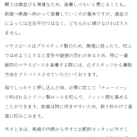
期では歯並びも複雑なため、装着しづらいと感じることも。
前歯→奥歯へ向かって装着していくのが基本ですが、歯並び
によっては左右平行ではなく、どちらかに傾けなければ入り
ません。
マウスピースはプラスチック製のため、無理に扱ったり、咬ん
ではめようとすると変形や破損の恐れがあるため、特に一番
最初のマウスピースを装着する際には、必ずスタッフから着脱
方法をアドバイスさせていただいております。
指でしっかりと押し込んだ後、必要に応じて「チューイー」
と呼ばれるシリコン製ロールを咬んで、フィット間を高める
ことができます。前歯は特に浮きやすいため、数十秒かけて垂
直に咬みこみます。
外すときは、奥歯の内側から外すと比較的カンタンに外すこ