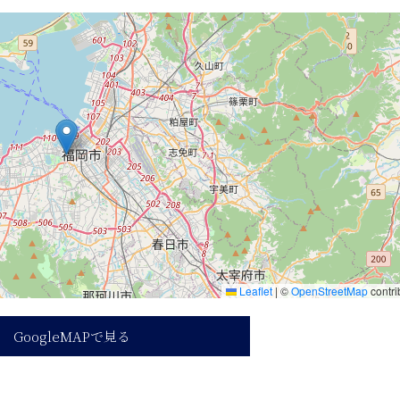
Leaflet
|
©
OpenStreetMap
contri
GoogleMAPで見る