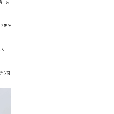
矯正装
」を開院
あり、
新方面