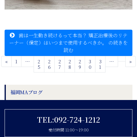
歯は一生動き続けるって本当？ 矯正治療後のリテ
ーナー（保定）はいつまで使用するべきか。 の続きを
読む
«
1
…
2
2
2
2
2
3
3
…
»
5
6
7
8
（現在位置）
9
0
1
福岡MAブログ
TEL:092-724-1212
受付時間 11:00〜19:00