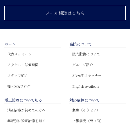
メール相談はこちら
ホーム
当院について
代表メッセージ
院内設備について
アクセス・診療時間
グループ紹介
スタッフ紹介
3D光学スキャナー
福岡MAブログ
English availeble
矯正治療について知る
対応症例について
矯正治療が初めての方へ
叢生（そうせい）
年齢別に矯正治療を知る
上顎前突（出っ歯）