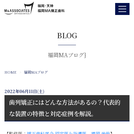
BLOG
福岡MAブログ}
HOME
福岡MAブログ
2022年06月11日(土)
歯列矯正にはどんな方法があるの？代表的
な装置の特徴と対応症例を解説。
【監修医：
矯正歯科学会 認定医＆指導医 増岡 尚哉
】