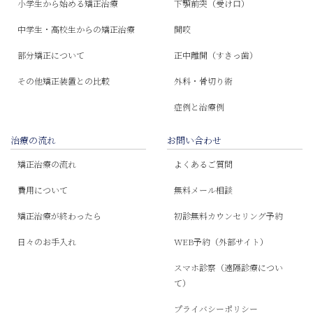
小学生から始める矯正治療
下顎前突（受け口）
中学生・高校生からの矯正治療
開咬
部分矯正について
正中離開（すきっ歯）
その他矯正装置との比較
外科・骨切り術
症例と治療例
治療の流れ
お問い合わせ
矯正治療の流れ
よくあるご質問
費用について
無料メール相談
矯正治療が終わったら
初診無料カウンセリング予約
日々のお手入れ
WEB予約（外部サイト）
スマホ診察（遠隔診療につい
て）
プライバシーポリシー