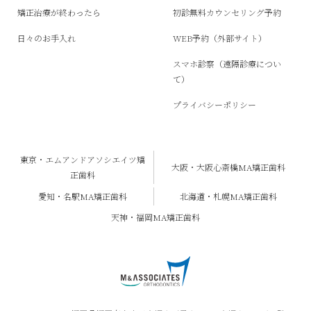
矯正治療が終わったら
初診無料カウンセリング予約
日々のお手入れ
WEB予約（外部サイト）
スマホ診察（遠隔診療につい
て）
プライバシーポリシー
東京・エムアンドアソシエイツ矯
大阪・大阪心斎橋MA矯正歯科
正歯科
愛知・名駅MA矯正歯科
北海道・札幌MA矯正歯科
天神・福岡MA矯正歯科