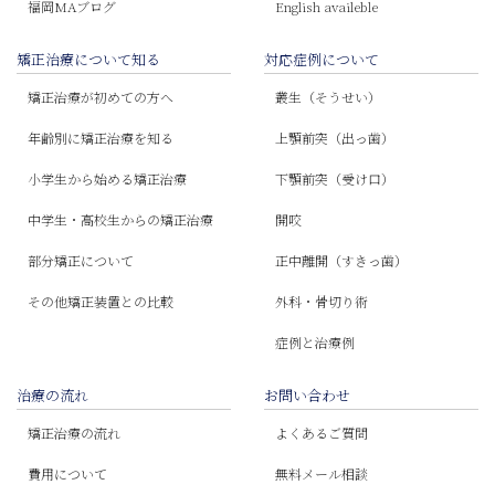
福岡MAブログ
English availeble
矯正治療について知る
対応症例について
矯正治療が初めての方へ
叢生（そうせい）
年齢別に矯正治療を知る
上顎前突（出っ歯）
小学生から始める矯正治療
下顎前突（受け口）
中学生・高校生からの矯正治療
開咬
部分矯正について
正中離開（すきっ歯）
その他矯正装置との比較
外科・骨切り術
症例と治療例
治療の流れ
お問い合わせ
矯正治療の流れ
よくあるご質問
費用について
無料メール相談