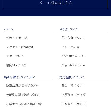
メール相談はこちら
ホーム
当院について
代表メッセージ
院内設備について
アクセス・診療時間
グループ紹介
スタッフ紹介
3D光学スキャナー
福岡MAブログ
English availeble
矯正治療について知る
対応症例について
矯正治療が初めての方へ
叢生（そうせい）
年齢別に矯正治療を知る
上顎前突（出っ歯）
小学生から始める矯正治療
下顎前突（受け口）