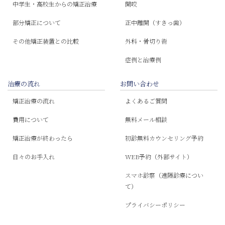
中学生・高校生からの矯正治療
開咬
部分矯正について
正中離開（すきっ歯）
その他矯正装置との比較
外科・骨切り術
症例と治療例
治療の流れ
お問い合わせ
矯正治療の流れ
よくあるご質問
費用について
無料メール相談
矯正治療が終わったら
初診無料カウンセリング予約
日々のお手入れ
WEB予約（外部サイト）
スマホ診察（遠隔診療につい
て）
プライバシーポリシー