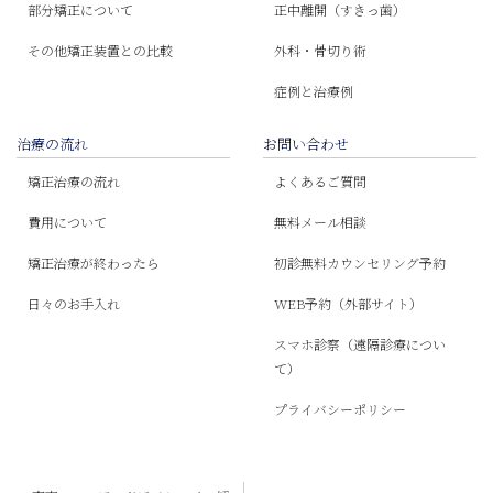
部分矯正について
正中離開（すきっ歯）
その他矯正装置との比較
外科・骨切り術
症例と治療例
治療の流れ
お問い合わせ
矯正治療の流れ
よくあるご質問
費用について
無料メール相談
矯正治療が終わったら
初診無料カウンセリング予約
日々のお手入れ
WEB予約（外部サイト）
スマホ診察（遠隔診療につい
て）
プライバシーポリシー