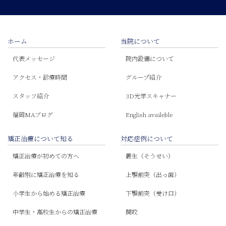
ホーム
当院について
代表メッセージ
院内設備について
アクセス・診療時間
グループ紹介
スタッフ紹介
3D光学スキャナー
福岡MAブログ
English availeble
矯正治療について知る
対応症例について
矯正治療が初めての方へ
叢生（そうせい）
年齢別に矯正治療を知る
上顎前突（出っ歯）
小学生から始める矯正治療
下顎前突（受け口）
中学生・高校生からの矯正治療
開咬