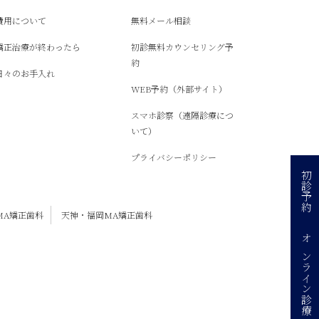
費用について
無料メール相談
矯正治療が終わったら
初診無料カウンセリング予
約
日々のお手入れ
WEB予約（外部サイト）
スマホ診察（遠隔診療につ
いて）
プライバシーポリシー
初診予約
MA矯正歯科
天神・福岡MA矯正歯科
オンライン診療