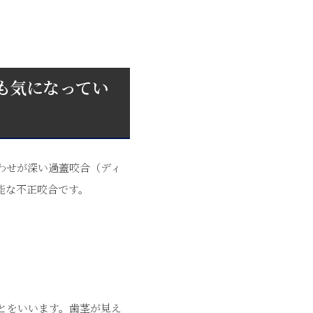
も気になってい
わせが深い過蓋咬合（ディ
能な不正咬合です。
とをいいます。歯茎が見え