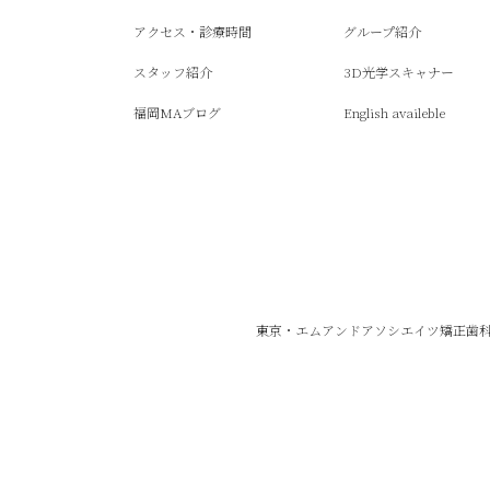
アクセス・診療時間
グループ紹介
スタッフ紹介
3D光学スキャナー
福岡MAブログ
English availeble
東京・エムアンドアソシエイツ矯正歯