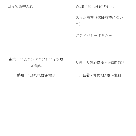
日々のお手入れ
WEB予約（外部サイト）
スマホ診察（遠隔診療につい
て）
プライバシーポリシー
東京・エムアンドアソシエイツ矯
大阪・大阪心斎橋MA矯正歯科
正歯科
愛知・名駅MA矯正歯科
北海道・札幌MA矯正歯科
天神・福岡MA矯正歯科
ご予約
アクセス
無料メール相談
オンライン診療
〒810-0042 福岡県福岡市中央区赤坂１丁目１３−８ 赤坂ウィング３階
Copyright ©︎ Fukuoka MA Orthodontics.