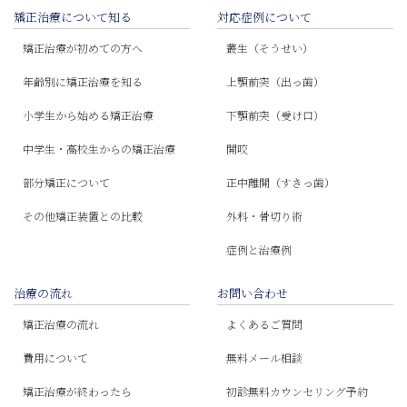
矯正治療について知る
対応症例について
矯正治療が初めての方へ
叢生（そうせい）
年齢別に矯正治療を知る
上顎前突（出っ歯）
小学生から始める矯正治療
下顎前突（受け口）
中学生・高校生からの矯正治療
開咬
部分矯正について
正中離開（すきっ歯）
その他矯正装置との比較
外科・骨切り術
症例と治療例
治療の流れ
お問い合わせ
矯正治療の流れ
よくあるご質問
費用について
無料メール相談
矯正治療が終わったら
初診無料カウンセリング予約