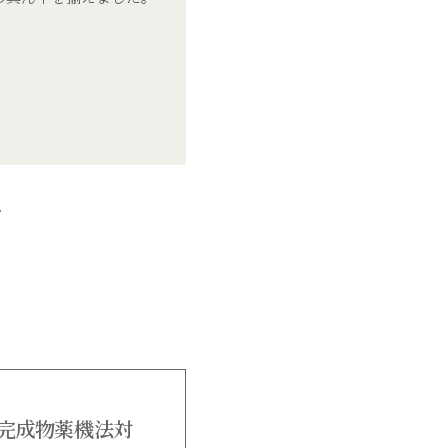
。
完成物薬機法対