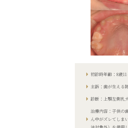
初診時年齢：8歳11
主訴：歯が生える
診断：上顎左側乳
治療内容：子供の
ん中がズレてしま
法対象外）を使用