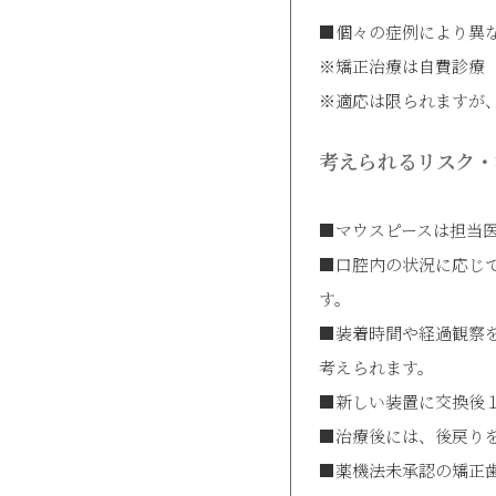
■個々の症例により異なり
※矯正治療は自費診療
※適応は限られますが
考えられるリスク・
■マウスピースは担当医
■口腔内の状況に応じ
す。
■装着時間や経過観察
考えられます。
■新しい装置に交換後
■治療後には、後戻り
■薬機法未承認の矯正