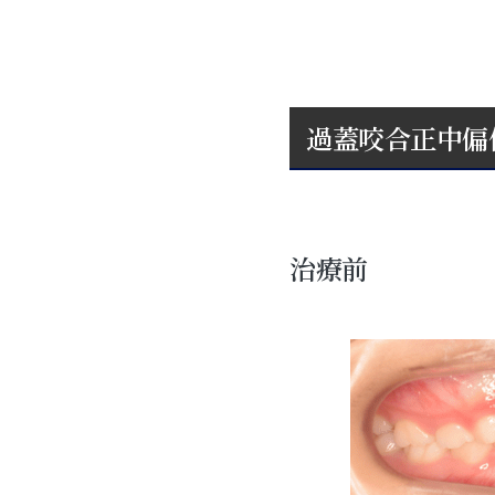
過蓋咬合正中偏
治療前