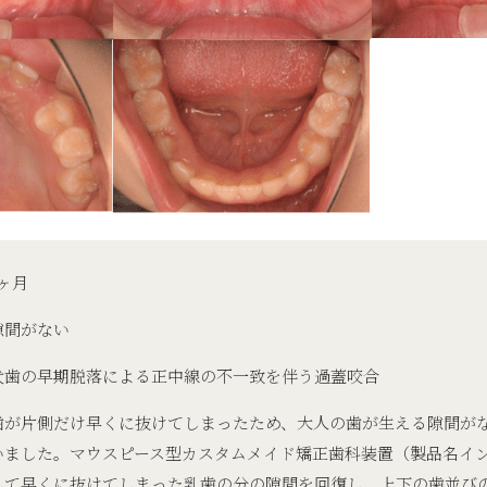
ヶ月
隙間がない
犬歯の早期脱落による正中線の不一致を伴う過蓋咬合
歯が片側だけ早くに抜けてしまったため、大人の歯が生える隙間が
いました。マウスピース型カスタムメイド矯正歯科装置（製品名イ
して早くに抜けてしまった乳歯の分の隙間を回復し、上下の歯並び