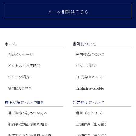
メール相談はこちら
ホーム
当院について
代表メッセージ
院内設備について
アクセス・診療時間
グループ紹介
スタッフ紹介
3D光学スキャナー
福岡MAブログ
English availeble
矯正治療について知る
対応症例について
矯正治療が初めての方へ
叢生（そうせい）
年齢別に矯正治療を知る
上顎前突（出っ歯）
小学生から始める矯正治療
下顎前突（受け口）