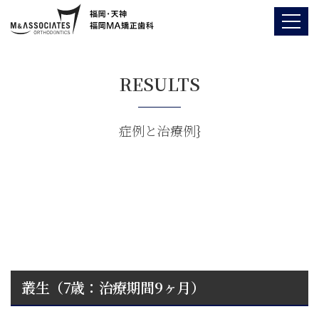
RESULTS
症例と治療例}
叢生（7歳：治療期間9ヶ月）