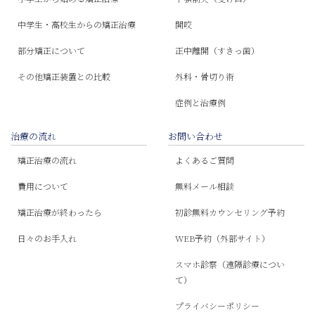
中学生・高校生からの矯正治療
開咬
部分矯正について
正中離開（すきっ歯）
その他矯正装置との比較
外科・骨切り術
症例と治療例
治療の流れ
お問い合わせ
矯正治療の流れ
よくあるご質問
費用について
無料メール相談
矯正治療が終わったら
初診無料カウンセリング予約
日々のお手入れ
WEB予約（外部サイト）
スマホ診察（遠隔診療につい
て）
プライバシーポリシー